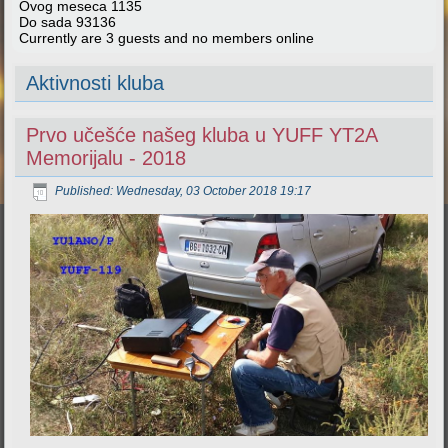
Ovog meseca
1135
Do sada
93136
Currently are 3 guests and no members online
Aktivnosti kluba
Prvo učešće našeg kluba u YUFF YT2A
Memorijalu - 2018
Published: Wednesday, 03 October 2018 19:17