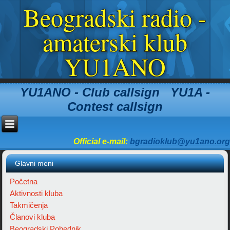
Beogradski radio -
amaterski klub
YU1ANO
YU1ANO - Club callsign YU1A -
Contest callsign
Official e-mail:
bgradioklub@yu1ano.org
Glavni meni
Početna
Aktivnosti kluba
Takmičenja
Članovi kluba
Beogradski Pobednik