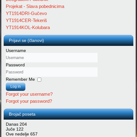
Projekat - Slava pobednicima
YT1914DRI-Gučevo
YT1914CER-Tekeriš
YT1914KOL-Kolubara
Prijavi se (članovi)
Username
Password
Remember Me
Log in
Forgot your username?
Forgot your password?
Brojač poseta
Danas
204
Juče
122
Ove nedelje
657