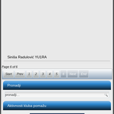
Siniša Radulović YU1RA
Page 6 of 6
Start
Prev
1
2
3
4
5
6
Next
End
Pronadji
Aktivnosti kluba pomažu