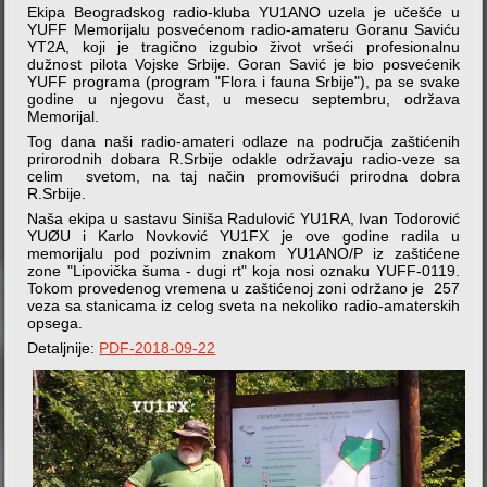
Ekipa Beogradskog radio-kluba YU1ANO uzela je učešće u
YUFF Memorijalu posvećenom radio-amateru Goranu Saviću
YT2A, koji je tragično izgubio život vršeći profesionalnu
dužnost pilota Vojske Srbije. Goran Savić je bio posvećenik
YUFF programa (program "Flora i fauna Srbije"), pa se svake
godine u njegovu čast, u mesecu septembru, održava
Memorijal.
Tog dana naši radio-amateri odlaze na područja zaštićenih
prirorodnih dobara R.Srbije odakle održavaju radio-veze sa
celim svetom, na taj način promovišući prirodna dobra
R.Srbije.
Naša ekipa u sastavu Siniša Radulović YU1RA, Ivan Todorović
YUØU i Karlo Novković YU1FX je ove godine radila u
memorijalu pod pozivnim znakom YU1ANO/P iz zaštićene
zone "Lipovička šuma - dugi rt" koja nosi oznaku YUFF-0119.
Tokom provedenog vremena u zaštićenoj zoni održano je 257
veza sa stanicama iz celog sveta na nekoliko radio-amaterskih
opsega.
Detaljnije:
PDF-2018-09-22