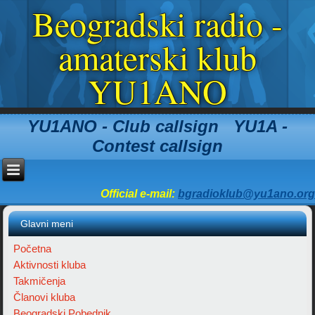
Beogradski radio -
amaterski klub
YU1ANO
YU1ANO - Club callsign YU1A -
Contest callsign
Official e-mail:
bgradioklub@yu1ano.org
Glavni meni
Početna
Aktivnosti kluba
Takmičenja
Članovi kluba
Beogradski Pobednik