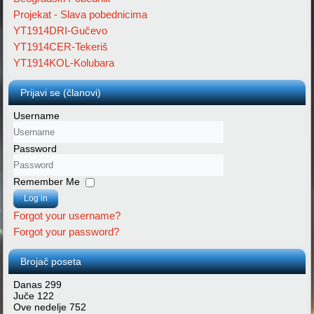
Projekat - Slava pobednicima
YT1914DRI-Gučevo
YT1914CER-Tekeriš
YT1914KOL-Kolubara
Prijavi se (članovi)
Username
Password
Remember Me
Log in
Forgot your username?
Forgot your password?
Brojač poseta
Danas
299
Juče
122
Ove nedelje
752