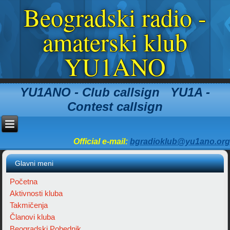
Beogradski radio -
amaterski klub
YU1ANO
YU1ANO - Club callsign YU1A -
Contest callsign
Official e-mail:
bgradioklub@yu1ano.org
Glavni meni
Početna
Aktivnosti kluba
Takmičenja
Članovi kluba
Beogradski Pobednik