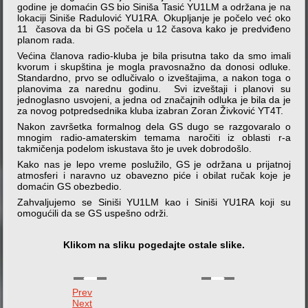
godine je domaćin GS bio Siniša Tasić YU1LM a održana je na
lokaciji Siniše Radulović YU1RA. Okupljanje je počelo već oko
11 časova da bi GS počela u 12 časova kako je predviđeno
planom rada.
Većina članova radio-kluba je bila prisutna tako da smo imali
kvorum i skupština je mogla pravosnažno da donosi odluke.
Standardno, prvo se odlučivalo o izveštajima, a nakon toga o
planovima za narednu godinu. Svi izveštaji i planovi su
jednoglasno usvojeni, a jedna od značajnih odluka je bila da je
za novog potpredsednika kluba izabran Zoran Živković YT4T.
Nakon završetka formalnog dela GS dugo se razgovaralo o
mnogim radio-amaterskim temama naročiti iz oblasti r-a
takmičenja podelom iskustava što je uvek dobrodošlo.
Kako nas je lepo vreme poslužilo, GS je održana u prijatnoj
atmosferi i naravno uz obavezno piće i obilat ručak koje je
domaćin GS obezbedio.
Zahvaljujemo se Siniši YU1LM kao i Siniši YU1RA koji su
omogućili da se GS uspešno održi.
Klikom na sliku pogedajte ostale slike.
Prev
Next