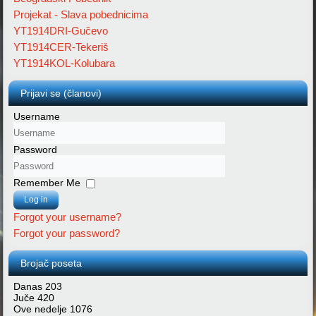
Projekat - Slava pobednicima
YT1914DRI-Gučevo
YT1914CER-Tekeriš
YT1914KOL-Kolubara
Prijavi se (članovi)
Username
Password
Remember Me
Log in
Forgot your username?
Forgot your password?
Brojač poseta
Danas
203
Juče
420
Ove nedelje
1076