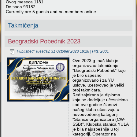
Ovog meseca
1181
Do sada
93182
Currently are 5 guests and no members online
Takmičenja
Beogradski Pobednik 2023
Published: Tuesday, 31 October 2023 19:28
| Hits: 2001
Ove 2023.g. naš klub je
organizovao takmičenje
"Beogradski Pobednik" koje
je bilo uspešno
organizovano i za YU
uslove, u;estvovao je veliki
broj takmičara.
Redizajnirana je diploma
koja se dodeljuje učesnicima
i od ove godine članovi
našeg kluba učestvuju u
novouvedenoj kategoriji
"Stanice organizatora (CW-
SSB)". Klubska stanica YU1A
je bila najuspešnija u toj
kategoriji. Operator na