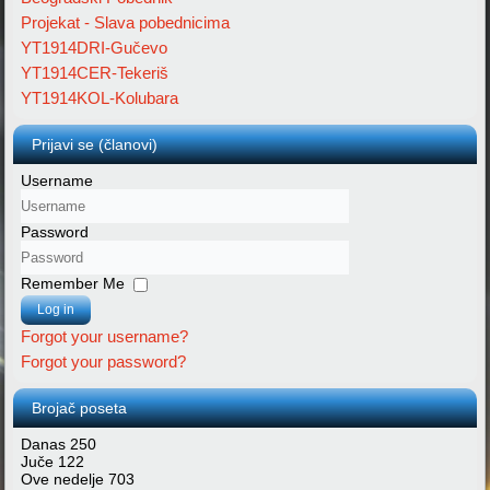
Projekat - Slava pobednicima
YT1914DRI-Gučevo
YT1914CER-Tekeriš
YT1914KOL-Kolubara
Prijavi se (članovi)
Username
Password
Remember Me
Log in
Forgot your username?
Forgot your password?
Brojač poseta
Danas
250
Juče
122
Ove nedelje
703