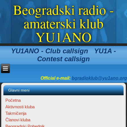
Beogradski radio -
amaterski klub
YU1ANO
YU1ANO - Club callsign YU1A -
Contest callsign
Official e-mail:
bgradioklub@yu1ano.org
Glavni meni
Početna
Aktivnosti kluba
Takmičenja
Članovi kluba
Beogradski Pobednik