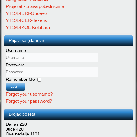
Projekat - Slava pobednicima
YT1914DRI-Gučevo
YT1914CER-Tekeriš
YT1914KOL-Kolubara
Prijavi se (članovi)
Username
Password
Remember Me
Log in
Forgot your username?
Forgot your password?
Brojač poseta
Danas
228
Juče
420
Ove nedelje
1101