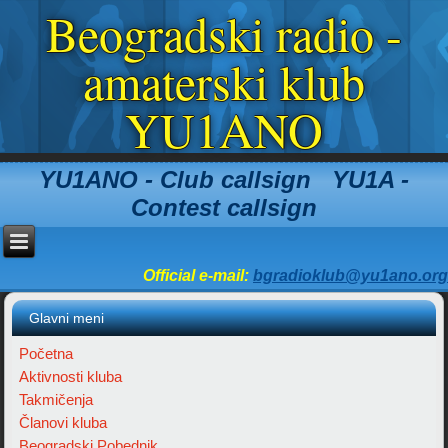
Beogradski radio -
amaterski klub
YU1ANO
YU1ANO - Club callsign YU1A -
Contest callsign
Official e-mail:
bgradioklub@yu1ano.org
Glavni meni
Početna
Aktivnosti kluba
Takmičenja
Članovi kluba
Beogradski Pobednik